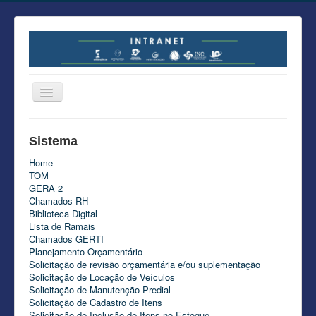
Portal do Colaborador
Sistema
Áreas
Home
Sankhya
TOM
GERA 2
Tutoriais Nexti
Chamados RH
Biblioteca Digital
Lista de Ramais
Chamados GERTI
Planejamento Orçamentário
Solicitação de revisão orçamentária e/ou suplementação
Solicitação de Locação de Veículos
Solicitação de Manutenção Predial
Solicitação de Cadastro de Itens
Solicitação de Inclusão de Itens no Estoque