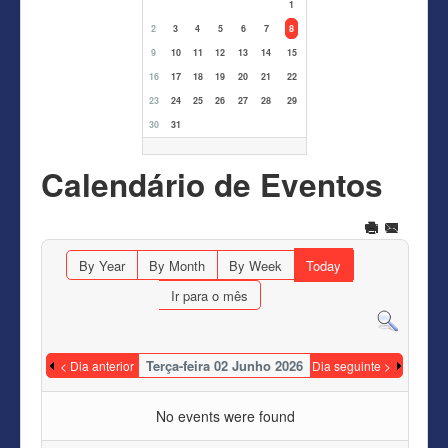
1
2
3
4
5
6
7
8
9
10
11
12
13
14
15
16
17
18
19
20
21
22
23
24
25
26
27
28
29
30
31
Calendário de Eventos
By Year
By Month
By Week
Today
Ir para o mês
Terça-feira 02 Junho 2026
< Dia anterior
Dia seguinte >
No events were found