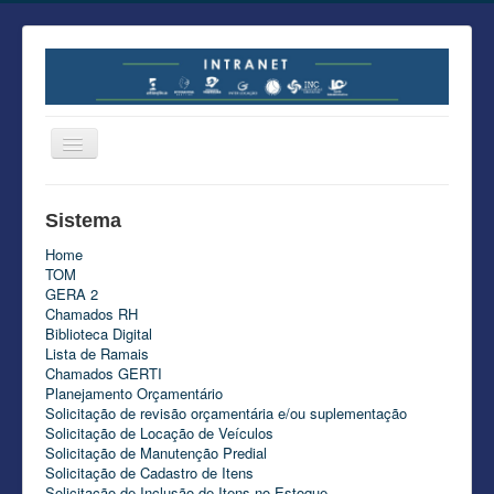
Portal do Colaborador
Sistema
Áreas
Home
Sankhya
TOM
GERA 2
Tutoriais Nexti
Chamados RH
Biblioteca Digital
Lista de Ramais
Chamados GERTI
Planejamento Orçamentário
Solicitação de revisão orçamentária e/ou suplementação
Solicitação de Locação de Veículos
Solicitação de Manutenção Predial
Solicitação de Cadastro de Itens
Solicitação de Inclusão de Itens no Estoque