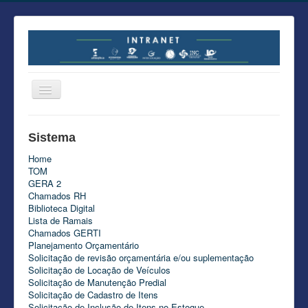
Portal do Colaborador
Sistema
Áreas
Home
Sankhya
TOM
GERA 2
Tutoriais Nexti
Chamados RH
Biblioteca Digital
Lista de Ramais
Chamados GERTI
Planejamento Orçamentário
Solicitação de revisão orçamentária e/ou suplementação
Solicitação de Locação de Veículos
Solicitação de Manutenção Predial
Solicitação de Cadastro de Itens
Solicitação de Inclusão de Itens no Estoque