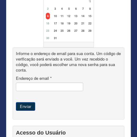
1
2
3
4
5
6
7
8
9
10
11
12
13
14
15
16
17
18
19
20
21
22
23
24
25
26
27
28
29
30
31
Informe o endereço de email para sua conta. Um código de
verificação será enviado a você. Um vez recebido o
código, você poderá escolher uma nova senha para sua
conta.
Endereço de email
*
Enviar
Acesso do Usuário