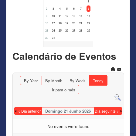
1
2
3
4
5
6
7
8
9
10
11
12
13
14
15
16
17
18
19
20
21
22
23
24
25
26
27
28
29
30
31
Calendário de Eventos
By Year
By Month
By Week
Today
Ir para o mês
Domingo 21 Junho 2026
< Dia anterior
Dia seguinte >
No events were found