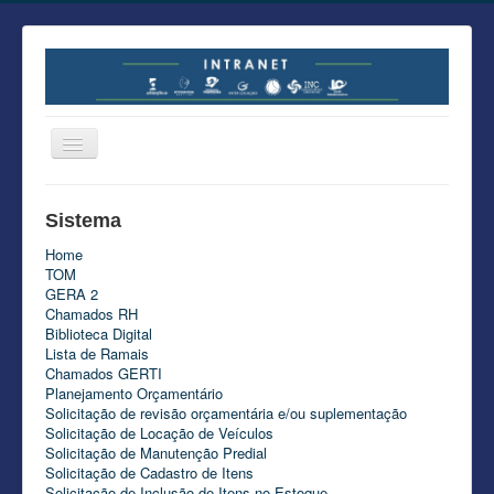
Portal do Colaborador
Sistema
Áreas
Home
Sankhya
TOM
GERA 2
Tutoriais Nexti
Chamados RH
Biblioteca Digital
Lista de Ramais
Chamados GERTI
Planejamento Orçamentário
Solicitação de revisão orçamentária e/ou suplementação
Solicitação de Locação de Veículos
Solicitação de Manutenção Predial
Solicitação de Cadastro de Itens
Solicitação de Inclusão de Itens no Estoque